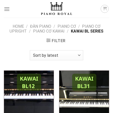
Skip
to
content
HOME
/
ĐÀN PIANO
/
PIANO CƠ
/
PIANO CƠ
UPRIGHT
/
PIANO CƠ KAWAI
/
KAWAI BL SERIES
FILTER