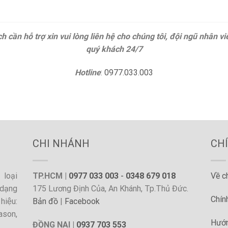
 cần hỗ trợ xin vui lòng liên hệ cho chúng tôi, đội ngũ nhân v
quý khách 24/7
Hotline
:
0977.033.003
CHI NHÁNH
CH
loại
TP.HCM |
0977 033 003
-
0348 679 018
Về c
dạng
175 Lương Định Của, An Khánh, Tp.Thủ Đức.
Chín
hiệu:
Bản đồ
|
Facebook
ason,
Hướn
ĐỒNG NAI |
0937 703 553