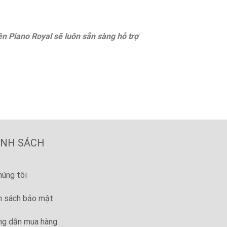
iên Piano Royal sẽ luôn sẵn sàng hỗ trợ
ÍNH SÁCH
húng tôi
h sách bảo mật
g dẫn mua hàng