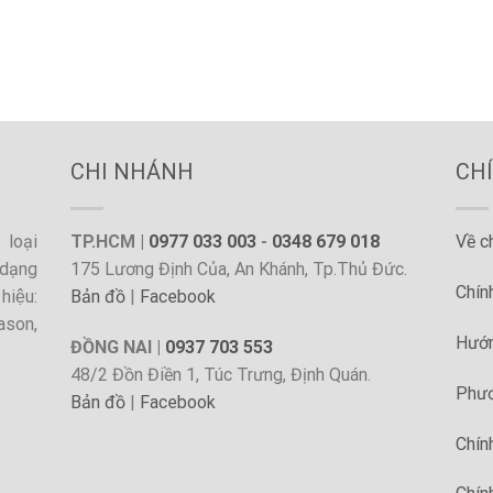
CHI NHÁNH
CH
loại
TP.HCM |
0977 033 003
-
0348 679 018
Về c
dạng
175 Lương Định Của, An Khánh, Tp.Thủ Đức.
Chín
hiệu:
Bản đồ
|
Facebook
ason,
Hướn
ĐỒNG NAI |
0937 703 553
48/2 Đồn Điền 1, Túc Trưng, Định Quán.
Phươ
Bản đồ
|
Facebook
Chín