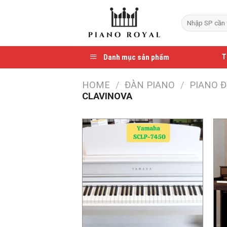
Skip
to
Search
for:
content
Danh mục sản phẩm
T
HOME
/
ĐÀN PIANO
/
PIANO Đ
CLAVINOVA