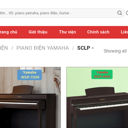
rang chủ
Giới thiệu
Thư viện
Chính sách
Liê
IỆN
/
PIANO ĐIỆN YAMAHA
/
SCLP -
Showing all 