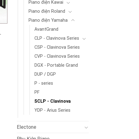
Piano điện Kawai
Piano điện Roland
Piano điện Yamaha
AvantGrand
-
CLP - Clavinova Series
CSP - Clavinova Series
CVP - Clavinova Series
DGX - Portable Grand
DUP / DGP
P - series
PF
SCLP - Clavinova
YDP - Arius Series
Electone
Phụ Kiện Piano