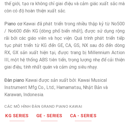
thế giới, tạo ra không chỉ giai điệu và cảm giác xuất sắc mà
còn có độ hoàn thiện xuất sắc.
Piano cơ
Kawai đã phát triển trong nhiều thập kỷ từ No500
/ No600 đến KG (dòng phổ biến nhất), được sử dụng rộng
rãi bởi các giáo viên và học viện. Quá trình phát triển tiếp
tục phát triển từ KG đến GE, CA, GS, NX sau đó đến dòng
RX, GX sản xuất hiện tại, được trang bị Millennium Action
III, một hệ thống ABS tiên tiến, trọng lượng nhẹ để cải thiện
giai điệu, tính nhất quán và cảm ứng siêu nhạy.
Đàn piano
Kawai được sản xuất bởi: Kawai Musical
Instrument Mfg Co., Ltd.; Hamamatsu, Nhật Bản và
Karawan, Indonesia.
CÁC MÔ HÌNH ĐÀN GRAND PIANO KAWAI
KG SERIES
GE - SERIES
CA - SERIES