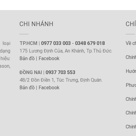
CHI NHÁNH
CH
loại
TP.HCM |
0977 033 003
-
0348 679 018
Về c
dạng
175 Lương Định Của, An Khánh, Tp.Thủ Đức.
Chín
hiệu:
Bản đồ
|
Facebook
ason,
Hướn
ĐỒNG NAI |
0937 703 553
48/2 Đồn Điền 1, Túc Trưng, Định Quán.
Phươ
Bản đồ
|
Facebook
Chín
Chín
Chín