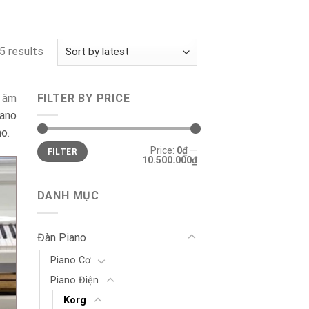
5 results
c âm
FILTER BY PRICE
iano
no
.
Min
Max
Price:
0₫
—
FILTER
price
price
10.500.000₫
DANH MỤC
Đàn Piano
Piano Cơ
Piano Điện
Korg