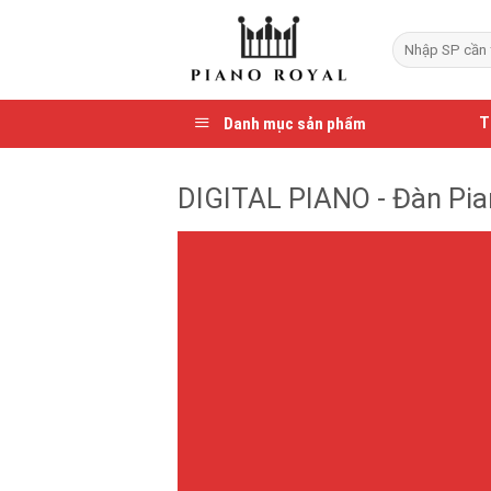
Skip
to
Search
for:
content
Danh mục sản phẩm
T
DIGITAL PIANO - Đàn Pia