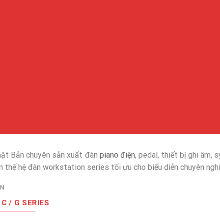
hật Bản chuyên sản xuất đàn
piano điện
, pedal, thiết bị ghi âm, 
ển thế hệ đàn workstation series tối ưu cho biểu diễn chuyên ngh
ẾN
/ C / G SERIES