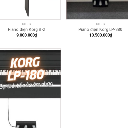
+
+
KORG
KORG
Piano điện Korg B-2
Piano điện Korg LP-380
9.000.000
₫
10.500.000
₫
+