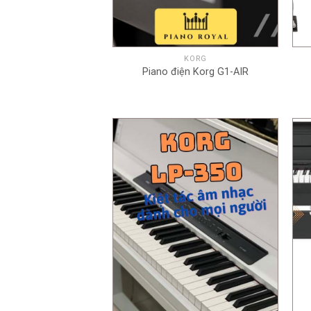
+
KORG
Piano điện Korg G1-AIR
+