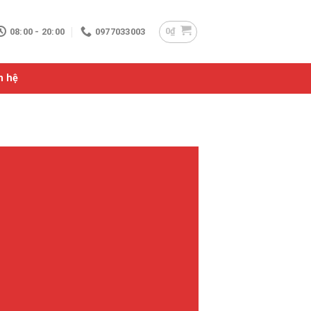
0
₫
08:00 - 20:00
0977033003
n hệ