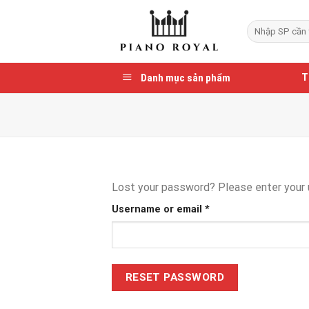
Skip
to
Search
for:
content
Danh mục sản phẩm
T
Lost your password? Please enter your u
Required
Username or email
*
RESET PASSWORD