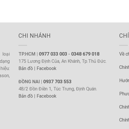
CHI NHÁNH
CH
loại
TP.HCM |
0977 033 003
-
0348 679 018
Về c
dạng
175 Lương Định Của, An Khánh, Tp.Thủ Đức.
Chín
hiệu:
Bản đồ
|
Facebook
ason,
Hướn
ĐỒNG NAI |
0937 703 553
48/2 Đồn Điền 1, Túc Trưng, Định Quán.
Phươ
Bản đồ
|
Facebook
Chín
Chín