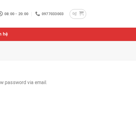
0
₫
08:00 - 20:00
0977033003
n hệ
ew password via email.