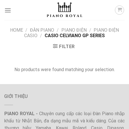
Skip
to
content
HOME
/
ĐÀN PIANO
/
PIANO ĐIỆN
/
PIANO ĐIỆN
CASIO
/
CASIO CELVIANO GP SERIES
FILTER
No products were found matching your selection.
GIỚI THIỆU
PIANO ROYAL -
Chuyên cung cấp các loại Đàn Piano nhập
khẩu từ Nhật Bản, đa dạng mẫu mã và kiểu dáng. Của các
thương hiệu: Yamaha, Kawai, Roland, Casio, Dipason,