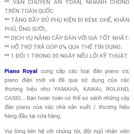
** VẬN CHUYỂN AN TOÀN, NHANH CHÓNG
TRÊN TOÀN QUỐC.
** TẶNG ĐẦY ĐỦ PHỤ KIỆN ĐI KÈM: GHẾ, KHĂN
PHỦ, ỐNG SƯỞI,..
** DỊCH VỤ NÂNG CẤP ĐÀN VỚI GIÁ TỐT NHẤT.
** HỖ TRỢ TRẢ GÓP 0% QUA THẺ TÍN DỤNG.
** 1 ĐỔI 1 TRONG 30 NGÀY NẾU LỖI KỸ THUẬT.
Piano Royal
cung cấp các loại đàn piano cơ,
piano điện mới và đã qua sử dụng của các
thương hiệu như YAMAHA, KAWAI, ROLAND,
CASIO…. Bạn hoàn toàn có thể so sánh những cây
đàn piano của các nhà sản xuất / thương hiệu
hàng đầu tại cửa hàng.
Vui lòng liên hệ với chúng tôi, đội ngũ nhân viên