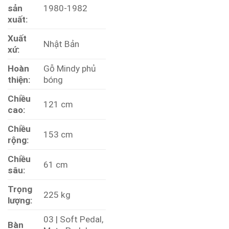
sản
1980-1982
xuất:
Xuất
Nhật Bản
xứ:
Hoàn
Gỗ Mindy phủ
thiện:
bóng
Chiều
121 cm
cao:
Chiều
153 cm
rộng:
Chiều
61 cm
sâu:
Trọng
225 kg
lượng:
03 | Soft Pedal,
Bàn