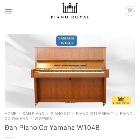
Skip
to
content
HOME
/
ĐÀN PIANO
/
PIANO CƠ
/
PIANO CƠ UPRIGHT
/
PIANO
CƠ YAMAHA
/
W SERIES
Đàn Piano Cơ Yamaha W104B