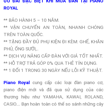
ƯU ĐÃI ĐẶC BIỆT KHI MUA ĐÀN TẠI PIANO
ROYAL
** BẢO HÀNH 5 – 10 NĂM.
** VẬN CHUYỂN AN TOÀN, NHANH CHÓNG
TRÊN TOÀN QUỐC.
** TẶNG ĐẦY ĐỦ PHỤ KIỆN ĐI KÈM: GHẾ, KHĂN
PHỦ, ỐNG SƯỞI,..
** DỊCH VỤ NÂNG CẤP ĐÀN VỚI GIÁ TỐT NHẤT.
** HỖ TRỢ TRẢ GÓP 0% QUA THẺ TÍN DỤNG.
** 1 ĐỔI 1 TRONG 30 NGÀY NẾU LỖI KỸ THUẬT.
Piano Royal
cung cấp các loại đàn piano cơ,
piano điện mới và đã qua sử dụng của các
thương hiệu như YAMAHA, KAWAI, ROLAND,
CASIO…. Bạn hoàn toàn có thể so sánh những cây