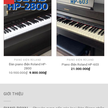
PIANO ĐIỆN ROLAND
PIANO ĐIỆN ROLAND
Đàn piano điện Roland HP-
Piano điện Roland HP-603
2800
21.000.000
₫
Original
Current
10.900.000
₫
9.800.000
₫
price
price
was:
is:
10.900.000₫.
9.800.000₫.
GIỚI THIỆU