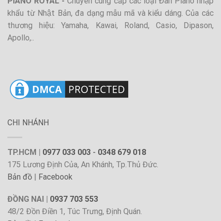
PIANO ROYAL -
Chuyên cung cấp các loại Đàn Piano nhập
khẩu từ Nhật Bản, đa dạng mẫu mã và kiểu dáng. Của các
thương hiệu: Yamaha, Kawai, Roland, Casio, Dipason,
Apollo,..
CHI NHÁNH
TP.HCM |
0977 033 003
-
0348 679 018
175 Lương Định Của, An Khánh, Tp.Thủ Đức.
Bản đồ
|
Facebook
ĐỒNG NAI |
0937 703 553
48/2 Đồn Điền 1, Túc Trưng, Định Quán.