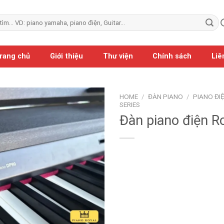
rang chủ
Giới thiệu
Thư viện
Chính sách
Liê
HOME
/
ĐÀN PIANO
/
PIANO ĐI
SERIES
Đàn piano điện R