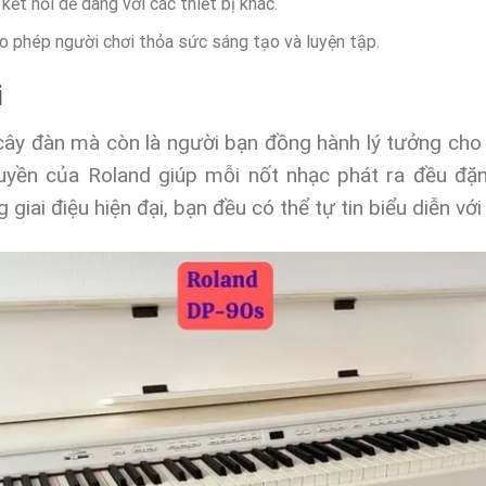
kết nối dễ dàng với các thiết bị khác.
ho phép người chơi thỏa sức sáng tạo và luyện tập.
i
cây đàn mà còn là người bạn đồng hành lý tưởng cho
n của Roland giúp mỗi nốt nhạc phát ra đều đặn
iai điệu hiện đại, bạn đều có thể tự tin biểu diễn vớ