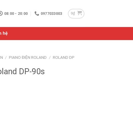
0
₫
08:00 - 20:00
0977033003
n hệ
ỆN
/
PIANO ĐIỆN ROLAND
/
ROLAND DP
oland DP-90s