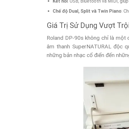
Kết nối
: USB, Bluetooth và MIDI, giúp 
Chế độ Dual, Split và Twin Piano
: C
Giá Trị Sử Dụng Vượt Trộ
Roland DP-90s không chỉ là một 
âm thanh SuperNATURAL độc quyề
những bản nhạc cổ điển đến những g