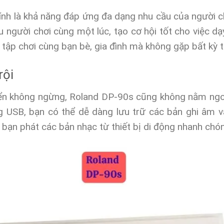
nh là khả năng đáp ứng đa dạng nhu cầu của người ch
u người chơi cùng một lúc, tạo cơ hội tốt cho việc d
ập chơi cùng bạn bè, gia đình mà không gặp bất kỳ t
rội
riển không ngừng, Roland DP-90s cũng không nằm ngoà
ng USB, bạn có thể dễ dàng lưu trữ các bản ghi âm v
 bạn phát các bản nhạc từ thiết bị di động nhanh chón