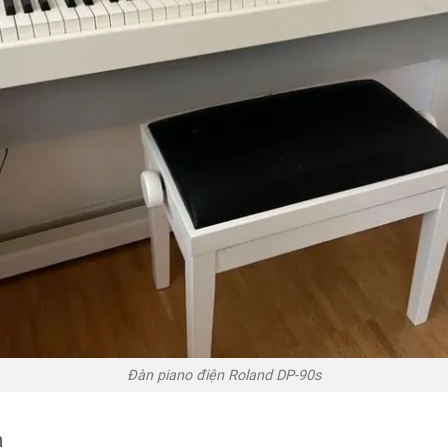
Đàn piano điện Roland DP-90s
n